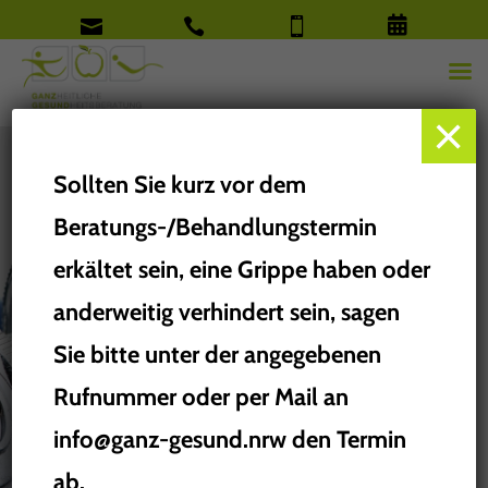




×
Sollten Sie kurz vor dem
Beratungs-/Behandlungstermin
Entdecken und aktivieren
erkältet sein, eine Grippe haben oder
Sie mit mir Ihre eigenen
anderweitig verhindert sein, sagen
Gesundheitsressourcen
Sie bitte unter der angegebenen
Rufnummer oder per Mail an
info@ganz-gesund.nrw den Termin
ab.